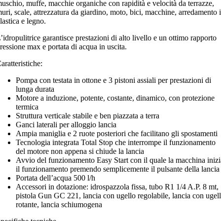
uschio, muffe, macchie organiche con rapidità e velocità da terrazze,
uri, scale, attrezzatura da giardino, moto, bici, macchine, arredamento 
lastica e legno.
’idropulitrice garantisce prestazioni di alto livello e un ottimo rapporto
ressione max e portata di acqua in uscita.
aratteristiche:
Pompa con testata in ottone e 3 pistoni assiali per prestazioni di
lunga durata
Motore a induzione, potente, costante, dinamico, con protezione
termica
Struttura verticale stabile e ben piazzata a terra
Ganci laterali per alloggio lancia
Ampia maniglia e 2 ruote posteriori che facilitano gli spostamenti
Tecnologia integrata Total Stop che interrompe il funzionamento
del motore non appena si chiude la lancia
Avvio del funzionamento Easy Start con il quale la macchina inizi
il funzionamento premendo semplicemente il pulsante della lancia
Portata dell’acqua 500 l/h
Accessori in dotazione: idrospazzola fissa, tubo R1 1/4 A.P. 8 mt,
pistola Gun GC 221, lancia con ugello regolabile, lancia con ugel
rotante, lancia schiumogena