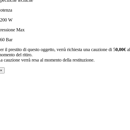
pecifiche tecniche
otenza
2200 W
ressione Max
60 Bar
er il prestito di questo oggetto, verrà richiesta una cauzione di 5
0,00€
a
omento del ritiro.
a cauzione verrà resa al momento della restituzione.
×
Contatti
c/o
CittAttiva
Via G. Carducci, 16
48121 Ravenna
Tel. 338 7396730
E-mail:
oggettoteca@comune.ravenna.it
Orari di apertura